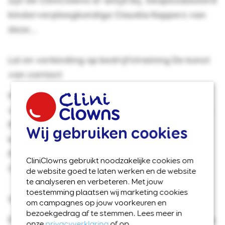
zijn de CliniClowns er altijd bij. Gespecialiseerd
kinderverpleegkundige Claudia Koppers van
deze...
Lol en verbinding op bedrijfstraining De kunst
van contact
Hilarische chaos, leerzame momentjes,
verbinding en veel lol. Het team Innovatie van
Prorail ging er vol voor tijdens de training De
Wij gebruiken cookies
kunst van contact bij CliniClowns.
Programmamanager innovatie Thijs
CliniClowns gebruikt noodzakelijke cookies om
Cloosterman vertelt: ‘Iedereen stond...
de website goed te laten werken en de website
te analyseren en verbeteren. Met jouw
toestemming plaatsen wij marketing cookies
Goocheltrucs fleurden Wim altijd weer op
om campagnes op jouw voorkeuren en
bezoekgedrag af te stemmen. Lees meer in
Een vrolijke Wim* die samen met de CliniClowns
onze
privacyverklaring
of op