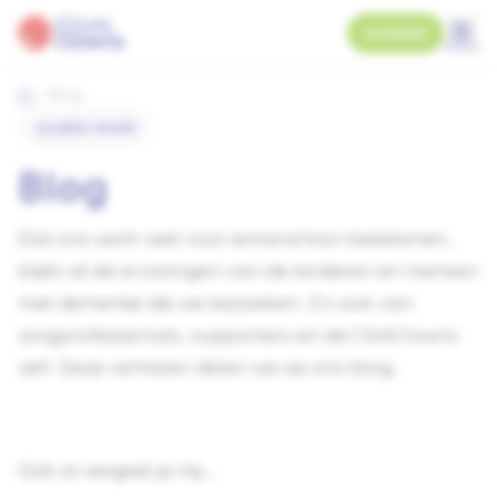
DONEER
menu
Blog
LEES VOOR
Blog
Dat ons werk veel voor iemand kan betekenen,
blijkt uit de ervaringen van de kinderen en mensen
met dementie die we bezoeken. En ook van
zorgprofessionals, supporters en de CliniClowns
zelf. Deze verhalen delen we op ons blog.
Ook al vergeet je mij...