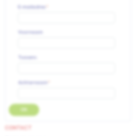
E-mailadres
Voornaam
Tussenv.
Achternaam
OK
CONTACT