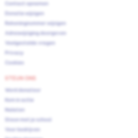
Contact opnemen
Donatie wijzigen
Rekeningnummer wijzigen
Adreswijziging doorgeven
Veelgestelde vragen
Privacy
Cookies
STEUN ONS
Word donateur
Kom in actie
Nalaten
Steun met je school
Voor bedrijven