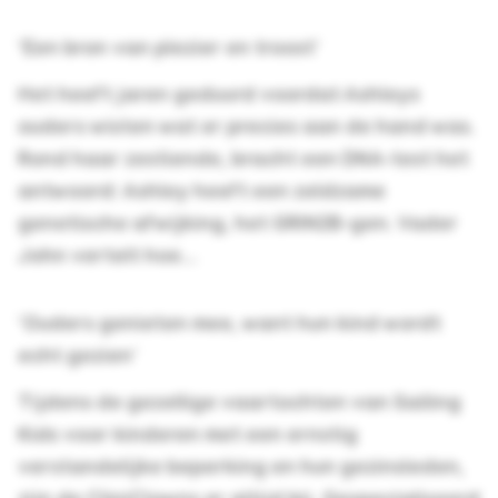
‘Een bron van plezier en troost’
Het heeft jaren geduurd voordat Ashleys
ouders wisten wat er precies aan de hand was.
Rond haar zestiende, bracht een DNA-test het
antwoord: Ashley heeft een zeldzame
genetische afwijking, het GRIN2B-gen. Vader
John vertelt hoe...
‘Ouders genieten mee, want hun kind wordt
echt gezien’
Tijdens de gezellige vaartochten van Sailing
Kids voor kinderen met een ernstig
verstandelijke beperking en hun gezinsleden,