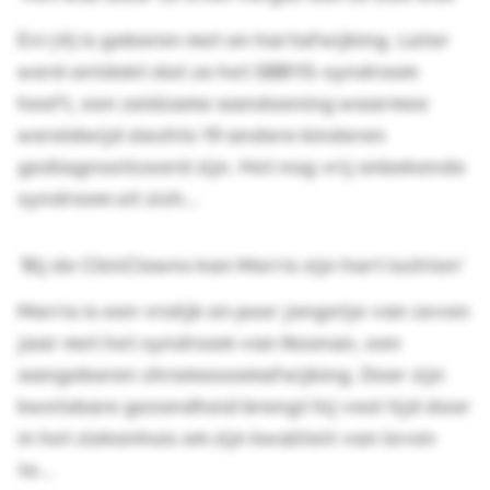
Evi (4) is geboren met en hartafwijking. Later
werd ontdekt dat ze het SBBYS-syndroom
heeft, een zeldzame aandoening waarmee
wereldwijd slechts 19 andere kinderen
gediagnosticeerd zijn. Het nog vrij onbekende
syndroom uit zich...
'Bij de CliniClowns kan Morris zijn hart luchten'
Morris is een vrolijk en puur jongetje van zeven
jaar met het syndroom van Noonan, een
aangeboren chromosoomafwijking. Door zijn
kwetsbare gezondheid brengt hij veel tijd door
in het ziekenhuis om zijn kwaliteit van leven
te...