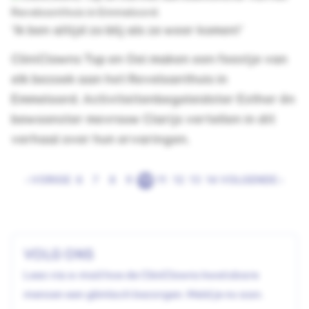
‘Ik ben altijd zo blij als ze weer komen!’
CliniClowns Tup en Oei maken een feestje van
elk bezoek aan het Revelsanthuis in
Emmeloord. Activiteitenbegeleidster Esther én
bewoonster mevrouw Clarijs vertellen in dit
verhaal over hun ervaringen.
‹ VORIGE
6
7
8
9
10
11
12
13
14
VOLGENDE ›
VOLG ONS
Lees via e-mail hoe de CliniClowns kwetsbare
mensen een glimlach bezorgen. Meld je nu aan.