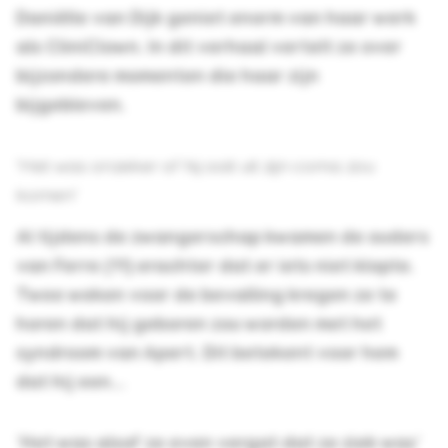
Daniëlle van Dijk geniet enorm van haar werk
als CliniClown. In dit verhaal vertelt ze over
bijzondere momenten die haar zijn
bijgebleven.
‘Het was onzeker of hij ooit uit zijn coma zou
komen’
Al tijdens de zwangerschap kwamen de ouders
van Ferre (11) erachter dat er iets niet klopte.
Twee weken voor de bevalling kregen ze te
horen dat hij geboren zou worden met het
syndroom van Apert. Dit betekent voor hem
dat hij een...
'Het was alsof ze even vergat dat ze ziek was'