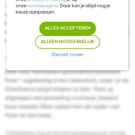
‘Als de klok van Arnemuiden’ zingt. Op zijn
onze
cookiepagina
. Daar kan je altijd nog je
keuze aanpassen.
eigen uitvaart was hij nog te zien in een
hartverwarmend filmpje. Een van de vele
ALLES ACCEPTEREN
mooie momenten in zijn laatste levensjaar. Zijn
nicht Marijke...
ALLEEN NOODZAKELIJK
Details tonen
‘Ieder kind verdient een lach’
Door haar kwetsbare gezondheid belandde
Floor* regelmatig in het ziekenhuis, waar ze de
CliniClowns altijd hoopte te zien. Toen zij
afgelopen mei plotseling overleed, besloot
haar moeder Ellen samen met de vader van
Floor en met haar...