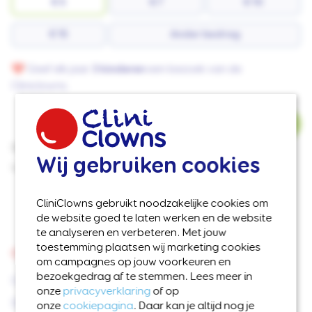
€ 5
€ 7
€ 10
€ 15
Ander bedrag
❤️ Geef elk jaar
3 kinderen
een bezoek van de
Cliniclowns.
NAAR GEGEVENS
Doneer namens je bedrijf
Wij gebruiken cookies
Lees ons
privacy-statement
CliniClowns gebruikt noodzakelijke cookies om
de website goed te laten werken en de website
te analyseren en verbeteren. Met jouw
toestemming plaatsen wij marketing cookies
CONTACT
om campagnes op jouw voorkeuren en
bezoekgedrag af te stemmen. Lees meer in
Contact opnemen
onze
privacyverklaring
of op
Donatie wijzigen
onze
cookiepagina
. Daar kan je altijd nog je