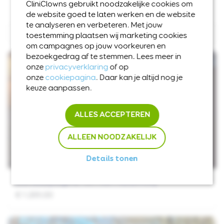
CliniClowns gebruikt noodzakelijke cookies om
de website goed te laten werken en de website
te analyseren en verbeteren. Met jouw
toestemming plaatsen wij marketing cookies
om campagnes op jouw voorkeuren en
bezoekgedrag af te stemmen. Lees meer in
onze
privacyverklaring
of op
onze
cookiepagina
. Daar kan je altijd nog je
keuze aanpassen.
ALLES ACCEPTEREN
ALLEEN NOODZAKELIJK
Details tonen
Donatiepagina Ton van Nistelrooij
€ 1.289,00