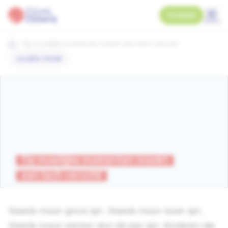
DONEER
menu
Op moeilijke momenten maakt een lach verschil
LEES VOOR
Op moeilijke momenten maakt
een lach verschil
Steeds maar groot zijn. Steeds maar stoer zijn.
Steeds maar sterker dan de pijn zijn. Kinderen die