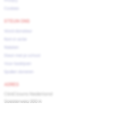
Privacy
Cookies
STEUN ONS
Word donateur
Kom in actie
Nalaten
Steun met je school
Voor bedrijven
Spullen doneren
ADRES
CliniClowns Nederland
Soesterweg 300 A
3812 BH Amersfoort