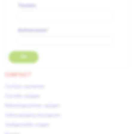
Tussenv.
Achternaam
OK
CONTACT
Contact opnemen
Donatie wijzigen
Rekeningnummer wijzigen
Adreswijziging doorgeven
Veelgestelde vragen