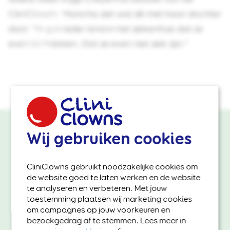
CliniClowns. Maricha ziet wat dit met haar dochter
Accepteer
doet. "Ik gun ieder kind in het ziekenhuis dat ze
marketing-
even lol hebben. Dat ze even niet ziek zijn."
cookies
om
deze
video
te
bekijken.
Wij gebruiken cookies
Maak het verschil
CliniClowns gebruikt noodzakelijke cookies om
Met jouw steun kunnen de CliniClowns er zijn
de website goed te laten werken en de website
voor zieke kinderen én hun ouders op
te analyseren en verbeteren. Met jouw
momenten die zwaar of stressvol zijn. Help
toestemming plaatsen wij marketing cookies
om campagnes op jouw voorkeuren en
mee en geef meer kinderen de lach die kracht
bezoekgedrag af te stemmen. Lees meer in
geeft.