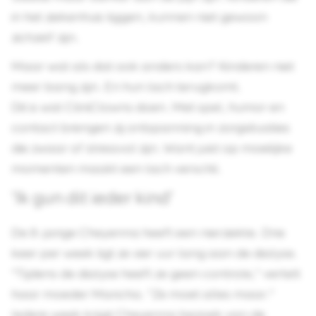
in het ziekenhuis liggen, kunnen niet gewoon
zichzelf zijn.
Maar wat als dat ook anders kan? Kinderen niet
meer bang zijn. En hun lach terugkomt.
Dit is wat CliniClowns doen. Met spel, humor en
contact brengen zij ontspanning in zorgsituaties
die zwaar of stressvol zijn. Want juist op moeilijke
momenten maakt een lach verschil.
'Ik gun dit ieder kind'
De 8-jarige Cheyenna heeft een nierziekte. Drie
keer per week ligt ze vier uur lang aan de dialyse.
"Tijdens de dialyse heeft ze geen controle," vertelt
haar moeder Maricha. "Ze moet alles maar."
Iedere week krijgt Cheyenna bezoek van de