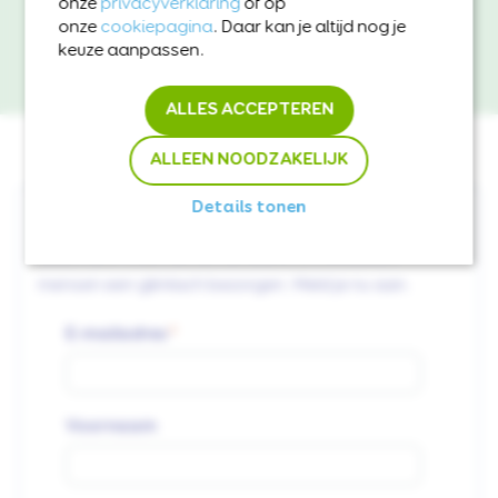
onze
privacyverklaring
of op
onze
cookiepagina
. Daar kan je altijd nog je
WORD DONATEUR
keuze aanpassen.
ALLES ACCEPTEREN
ALLEEN NOODZAKELIJK
Details tonen
VOLG ONS
Lees via e-mail hoe de CliniClowns kwetsbare
mensen een glimlach bezorgen. Meld je nu aan.
E-mailadres
Voornaam