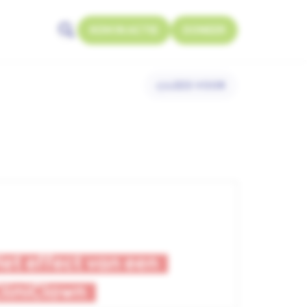
KOM IN ACTIE
DONEER
Zoeken openen
LEES VOOR
et effect van een
liniClown