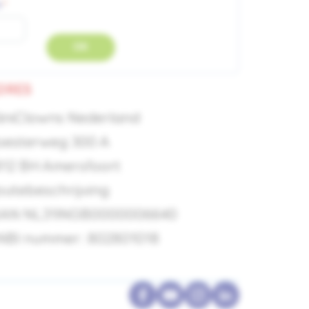
m
OK
DRES
liniClowns Nederland
oesterweg 300 A
812 BH Amersfoort
outebeschrijving
BAN NL31INGB0000006640
NBI nummer: 802801018
Facebook
YouTube
Instagram
LinkedIn