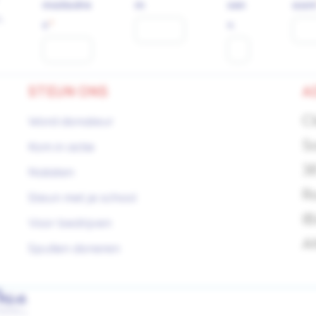
mailadre
m
sen
aa
.
s
v.
STEUN ONS
A
C
Word donateur
S
Kom in actie
3
Nalaten
R
Steun met je school
I
Voor bedrijven
A
Spullen doneren