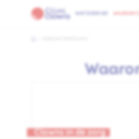
WAT DOEN WE
WAAROM C
Waarom CliniClowns
Waarom
Clowns in de zorg