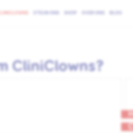
LINICLOWNS
STEUN ONS
SHOP
OVER ONS
BLOG
 CliniClowns?
H
C