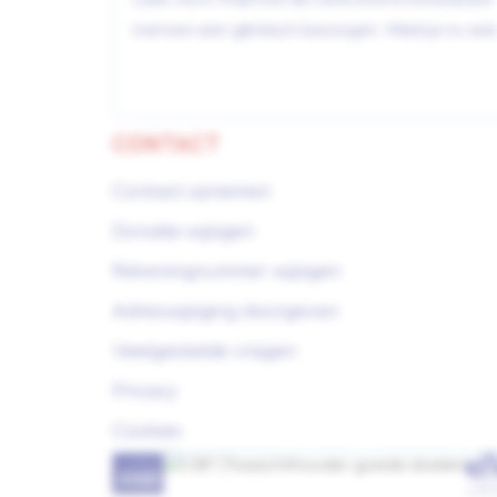
mensen een glimlach bezorgen. Meld je nu aan
CONTACT
Contact opnemen
Donatie wijzigen
Rekeningnummer wijzigen
Adreswijziging doorgeven
Veelgestelde vragen
Privacy
Cookies