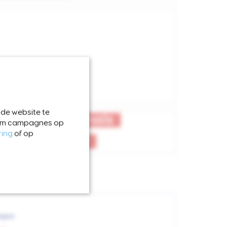
 de website te
orgprofessionals
s om campagnes op
ring
of op
an het woord
tern