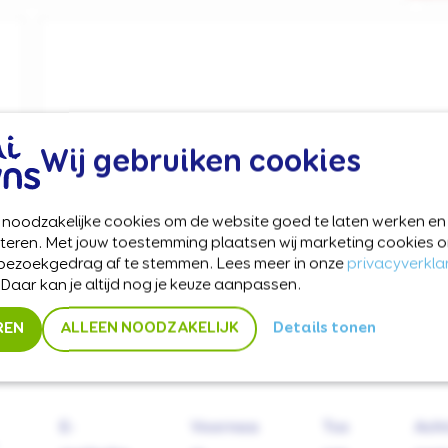
Wij gebruiken cookies
Impact in de maatschappij
t noodzakelijke cookies om de website goed te laten werken en
Ambassadeurs van
Z
eteren. Met jouw toestemming plaatsen wij marketing cookie
 bezoekgedrag af te stemmen. Lees meer in onze
privacyverkla
CliniClowns
a
 Daar kan je altijd nog je keuze aanpassen.
REN
ALLEEN NOODZAKELIJK
Details tonen
E-
Voornaa
Tus
Ach