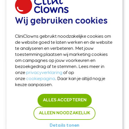
Lees via e-mail hoe de CliniClowns kwetsbare
mensen een glimlach bezorgen. Meld je nu aan.
Wij gebruiken cookies
E-mailadres
CliniClowns gebruikt noodzakelijke cookies om
de website goed te laten werken en de website
Voornaam
te analyseren en verbeteren. Met jouw
toestemming plaatsen wij marketing cookies
om campagnes op jouw voorkeuren en
bezoekgedrag af te stemmen. Lees meer in
Tussenv.
onze
privacyverklaring
of op
onze
cookiepagina
. Daar kan je altijd nog je
keuze aanpassen.
Achternaam
ALLES ACCEPTEREN
ALLEEN NOODZAKELIJK
OK
Details tonen