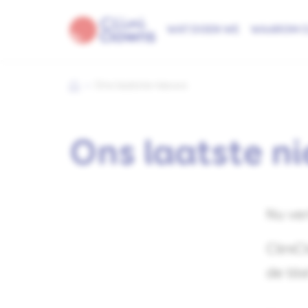
WAT DOEN WE
WAAROM C
Ons laatste nieuws
Ons laatste n
Nu ver
CliniC
de tit