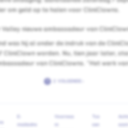
ieve uitdaging: aanstaande zaterdag 7 sept
ier om geld op te halen voor CliniClowns.
r Valley nieuwe ambassadeur van CliniClow
nd was hij al onder de indruk van de CliniC
lf CliniClown worden. Nu, tien jaar later, sta
mbassadeur van CliniClowns. “Het werk van 
1
2
VOLGENDE ›
E-
Voornaa
Tus
Ach
re
mailadre
m
sen
aa