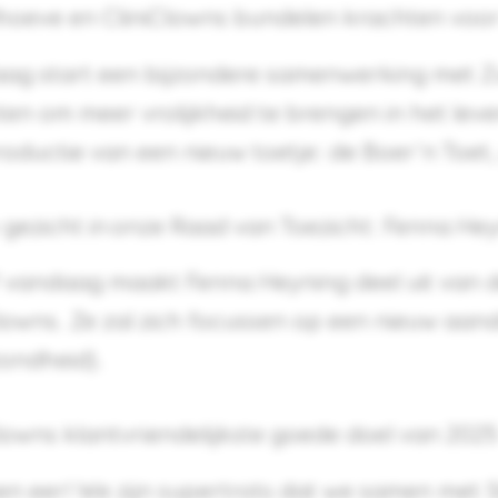
hoeve en CliniClowns bundelen krachten voor 
ag start een bijzondere samenwerking met Z
en om meer vrolijkheid te brengen in het lev
roductie van een nieuw toetje: de Boer’n Toet,
gezicht in onze Raad van Toezicht: Fenna He
 vandaag maakt Fenna Heyning deel uit van d
lowns. Ze zal zich focussen op een nieuw aand
zondheid).
lowns klantvriendelijkste goede doel van 2025
n eer! We zijn supertrots dat we samen met St