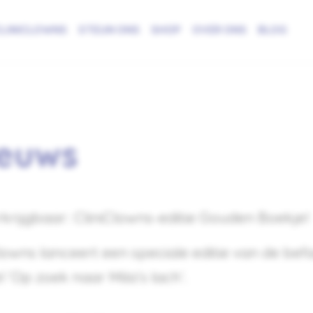
LINICLOWNS
STEUN ONS
SHOP
OVER ONS
BLOG
ieuws
krijgbaar: CliniClowns-editie Gouden Boekje!
lowns lanceert een speciale editie van de b
el ‘Op zoek naar Mila’s lach’.