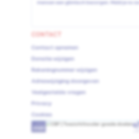
mensen een glimlach bezorgen. Meld je nu a
CONTACT
Contact opnemen
Donatie wijzigen
Rekeningnummer wijzigen
Adreswijziging doorgeven
Veelgestelde vragen
Privacy
Cookies