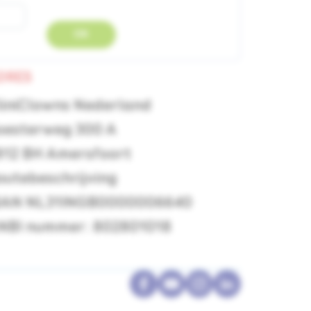
OK
DRES
liniClowns Nederland
oesterweg 300 A
812 BH Amersfoort
outebeschrijving
BAN NL31INGB0000006640
NBI nummer: 802801018
Facebook
YouTube
Instagram
LinkedIn