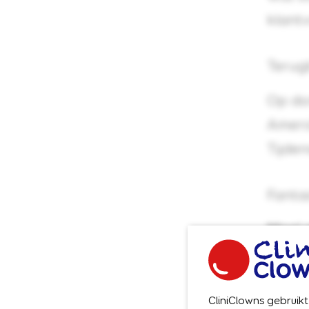
klantv
Terug
Op do
Amersf
Tijde
Fantas
Mooi 
maar 
zieke
CliniClowns gebruik