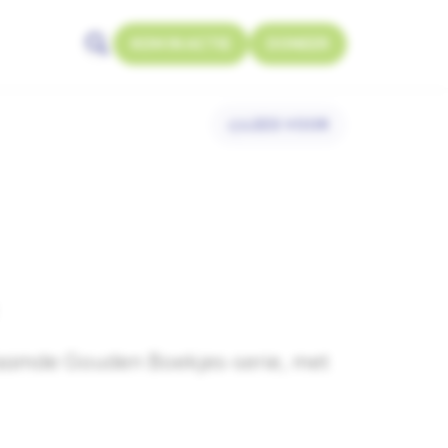
KOM IN ACTIE
DONEER
Zoeken openen
LEES VOOR
efaamde Gouden Boekjes-serie, met