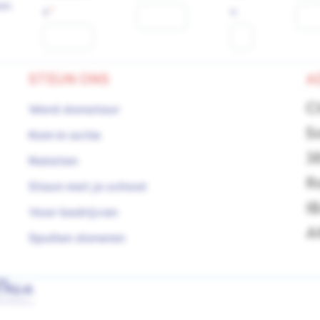
an.
s
v.
STEUN ONS
A
C
Word donateur
S
Kom in actie
3
Nalaten
R
Steun met je school
I
Voor bedrijven
A
Spullen doneren