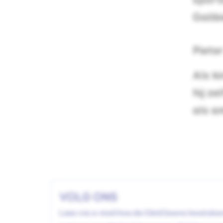
sport
Galib
Piete
Als ki
hij ze
als a
VOLG ONS
Lees via e-mail hoe de CliniClowns kwetsba