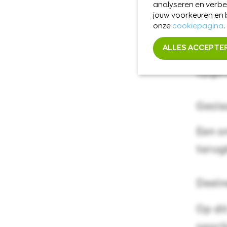
analyseren en verb
Hele 
jouw voorkeuren en
onze
cookiepagina
.
De ge
ALLES ACCEPTE
vinde
opgen
Gesla
Een o
terug
Deeln
Op di