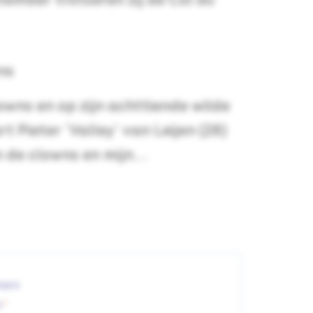
ember trotseren zij de Col du
ns
lowns en op zijn achttiende wilde
rt Pieter 'Valley' van Leijen (28)
de clowns en mijn...
tern
m