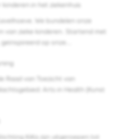
kinderen in het ziekenhuis
uivelhoeve. We bundelen onze
en van zieke kinderen. Startend met
 geïnspireerd op onze...
yning
e Raad van Toezicht van
achtsgebied: Arts in Health (Kunst
ichting KiKa zijn uitgeroepen tot