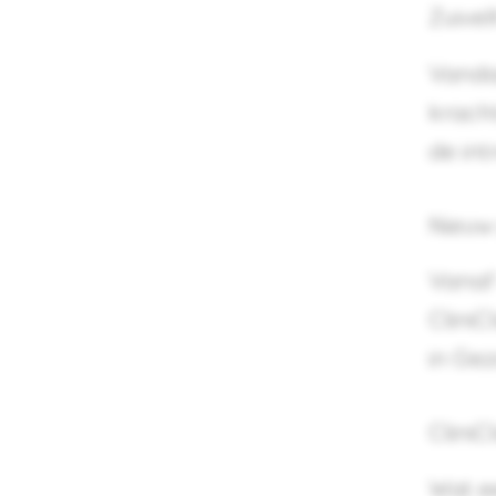
Zuivel
Vanda
kracht
de int
Nieuw 
Vanaf
CliniC
in Ge
CliniC
Wat ee