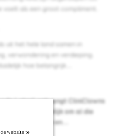
ie voelt als een groot compliment.
 uit het hele land samen in
ng, verwondering en verdieping.
idelijk hoe belangrijk...
ode Loterij ontvangt CliniClowns
n maakt het mogelijk om al die
sen met dementie en...
 de website te