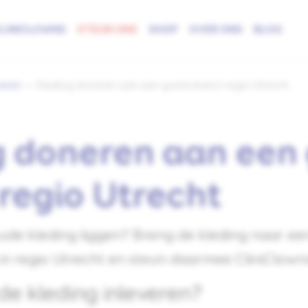
LINICLOWNS
STEUN ONS
SHOP
OVER ONS
BLOG
neren
Kleding doneren aan een goed doel in regio Utrecht
g doneren aan een
 regio Utrecht
 oude kleding liggen? Breng de kleding naar ee
t in regio Utrecht en steun daarmee CliniClown
de kleding inleveren?