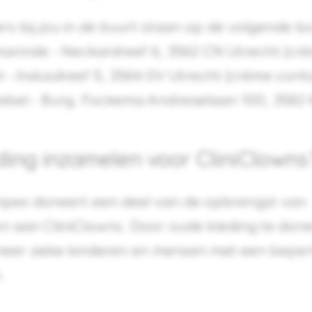
rs bij jou in de buurt staan op de volgende lo
arinde - Neckardreef 6, 3562 CN Utrecht (cr
- Indusdreef 5, 3564 GV Utrecht (crème cont
ebel - Burg. Fockema Andreaelaan 100, 3582 
ing inzamelen voor CliniClowns
mpex doneert een deel van de opbrengst van
en aan CliniClowns. Door oude kleding te doner
meer zieke kinderen en mensen met een beper
.