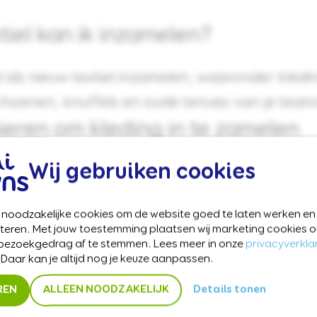
tiel kan ik inzamelen?
 als nieuw textiel inzamelen, waaronder kled
choenen, knuffels en oude tenues van je team
eren om kleding in te zamelen
Wij gebruiken cookies
ng inzamelen door een gevulde zak aan de weg
rt namelijk speciale inzameldagen voor Clin
t noodzakelijke cookies om de website goed te laten werken en
g verspreidt Climpex huis-aan-huis speciale
eteren. Met jouw toestemming plaatsen wij marketing cookie
 bezoekgedrag af te stemmen. Lees meer in onze
privacyverkla
zamelzak. Op de envelop staan de dag en tijd
 Daar kan je altijd nog je keuze aanpassen.
tructies over wat er wel en niet gedoneerd m
REN
ALLEEN NOODZAKELIJK
Details tonen
ngskomt in jouw gemeente.