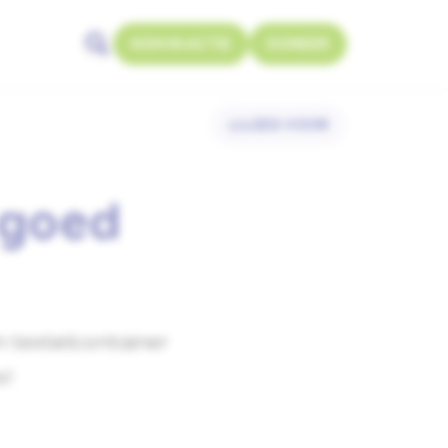
KOM IN ACTIE
DONEER
Zoeken openen
LEES VOOR
 goed
n textielcontainer
s!