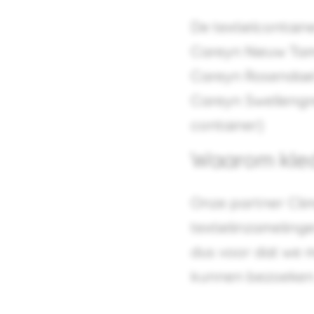
De textielcontaine
Careyn Nieuw Tam
Careyn Rosendael 
Careyn Swellengr
container)
Waarom kled
Onze partner Cli
textielinzameling
dus voor dat we 
kunnen bezoeken