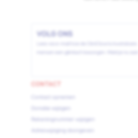
VOLG ONS
Lees via e-mail hoe de CliniClowns kwetsbare
mensen een glimlach bezorgen. Meld je nu aan
CONTACT
Contact opnemen
Donatie wijzigen
Rekeningnummer wijzigen
Adreswijziging doorgeven