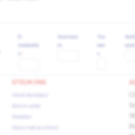
E-
Voornaa
Tus
Ach
mailadre
m
sen
aa
.
s
v.
STEUN ONS
A
C
Word donateur
S
Kom in actie
3
Nalaten
R
Steun met je school