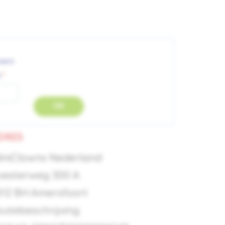
tern
m
OK
DRES
liniClowns Nederland
oesterweg 300 A
812 BH Amersfoort
outebeschrijving