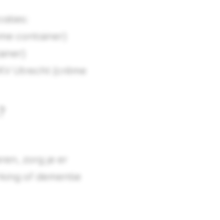
caties:
ème container)
ainer)
KV Utrecht (crème
?
en, zorg je er
king of dementie