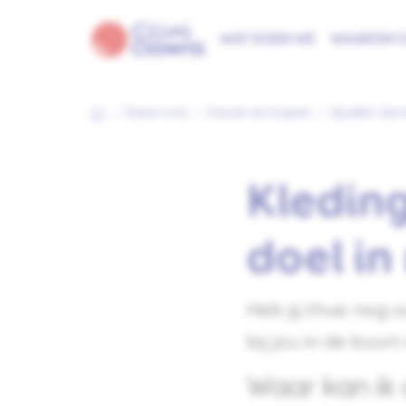
WAT DOEN WE
WAAROM C
Steun ons
Geven en kopen
Spullen do
Kledin
doel in
Heb jij thuis nog
bij jou in de buur
Waar kan ik 