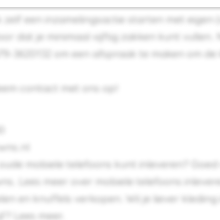
k zelf een inzamelingsactie starten met eigen (
oor dat je minimaal vijftig zakken kunt vullen
079-3620132 om een afspraak te maken om de 
eem contact met ons op!
40
owns.nl
k oude mobiele telefoons kunt inleveren? Goed 
owns. Lees meer over
mobiele telefoons inlever
elen
en
knuffels verkopen
. Wil je liever kledin
jf?
Lees meer.