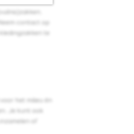
vuilnis)zakken.
. Neem contact op
kledingzakken te
voor het milieu én
en
. Je kunt ook
g inzamelen of