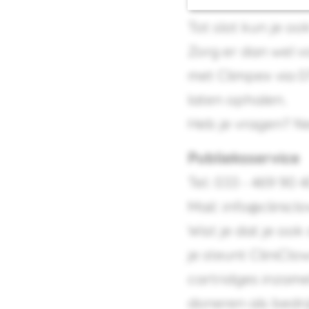
Tot slot kun je oo
Zorg er dan wel v
met Climpex via 
laten ophalen.
Heb je vragen? N
Publieksservice
Tel: 033 - 469 90 
Mail:
info@clinicl
Wist je dat je oo
je steunt CliniCl
cartridges inzam
doneren als bedri